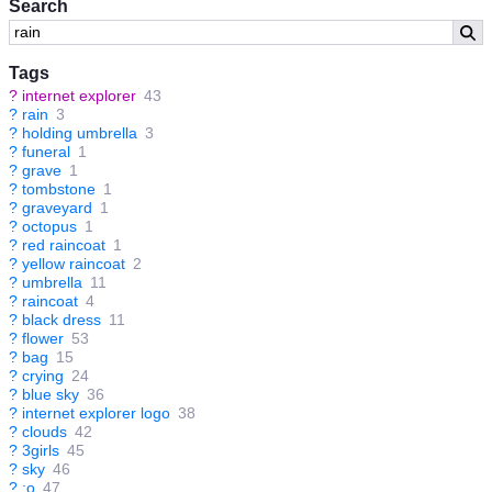
Search
Tags
?
internet explorer
43
?
rain
3
?
holding umbrella
3
?
funeral
1
?
grave
1
?
tombstone
1
?
graveyard
1
?
octopus
1
?
red raincoat
1
?
yellow raincoat
2
?
umbrella
11
?
raincoat
4
?
black dress
11
?
flower
53
?
bag
15
?
crying
24
?
blue sky
36
?
internet explorer logo
38
?
clouds
42
?
3girls
45
?
sky
46
?
:o
47