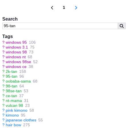
1
Search
Tags
?
windows 95
106
?
windows 3.1
75
?
windows 98
73
?
windows nt
68
?
windows 98se
52
?
windows ce
38
?
2k-tan
158
?
95-tan
96
?
oobaba-sama
68
?
98-tan
64
?
98se-tan
53
?
ce-tan
37
?
nt-mama
31
?
vulcan 98
23
?
pink kimono
58
?
kimono
95
?
japanese clothes
55
?
hair bow
275