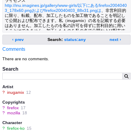
ライセンス
http://inu.imagines.jp/gallery/www-girls/以下にあるfirefox2004040
3_178x60.pngおよびfirefox20040403_88x31.pngは
、非営利目的
に限り、転載、配布、加工したものを加工物であることを明記し
て公開および配布できます。私（inugamix）の名を記載する必要
はありません。加工したものを私の許可を得ずに営利目的に用い
ることはできません。加工したものを私の名で公開および配布す
ることはできません。Mozilla Firefox の普及や愛好者宣言のため
‹ prev
Search:
status:any
next ›
に利用されることを歓迎します。なお、Firefox は Mozilla
Foundation の商標です。公開する際には、商標権を侵害しないよ
Comments
うに注意しましょう。
Creative Commons License
There are no comments.
This work is licensed under a Creative Commons License
Search
Artist
?
inugamix
12
Copyrights
?
firefox
17
?
mozilla
18
Character
?
firefox-ko
15