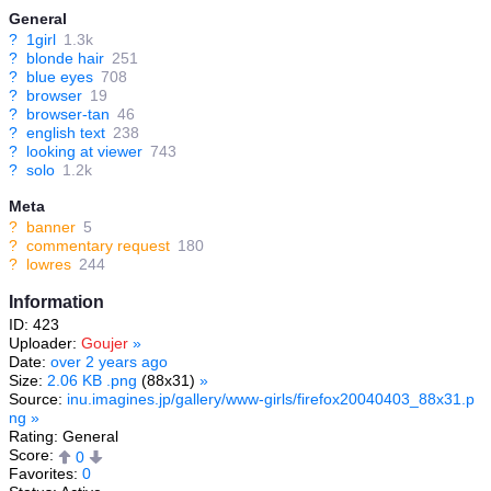
General
?
1girl
1.3k
?
blonde hair
251
?
blue eyes
708
?
browser
19
?
browser-tan
46
?
english text
238
?
looking at viewer
743
?
solo
1.2k
Meta
?
banner
5
?
commentary request
180
?
lowres
244
Information
ID: 423
Uploader:
Goujer
»
Date:
over 2 years ago
Size:
2.06 KB .png
(88x31)
»
Source:
inu.imagines.jp/gallery/www-girls/firefox20040403_88x31.p
ng
»
Rating: General
Score:
0
Favorites:
0